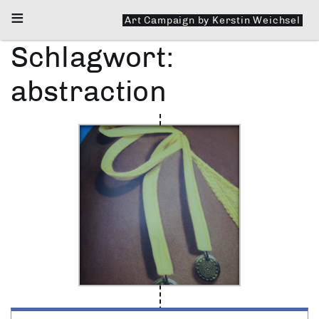
≡
Art Campaign by Kerstin Weichsel
Schlagwort:
abstraction