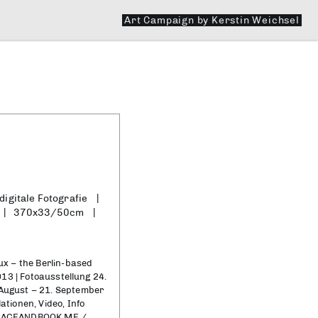
Art Campaign by Kerstin Weichsel
digitale Fotografie
370x33/50cm
 – the Berlin-based
2013 | Fotoausstellung 24.
 August – 21. September
ationen, Video, Info
u FACEANDBOOK.ME /