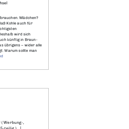
hsel
e brauchen. Mädchen?
 daß Kohle auch für
chtigsten
 Deshalb wird sich
ch künftig in Braun-
s übrigens – wider alle
ngt. Warum sollte man
ed
 ( Werbung-,
-teilig )