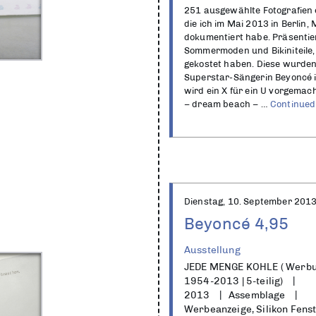
251 ausgewählte Fotografien 
die ich im Mai 2013 in Berli
dokumentiert habe. Präsenti
Sommermoden und Bikiniteile, 
gekostet haben. Diese wurden 
Superstar-Sängerin Beyoncé in
wird ein X für ein U vorgemac
– dream beach – …
Continued
Dienstag, 10. September 201
Beyoncé 4,95
Ausstellung
JEDE MENGE KOHLE ( Werbu
1954-2013 | 5-teilig)
2013
Assemblage
Werbeanzeige, Silikon Fens