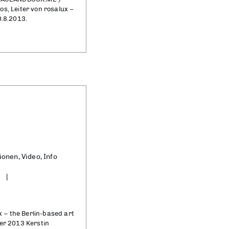
s, Leiter von rosalux –
0.8.2013.
3
ionen, Video, Info
– the Berlin-based art
er 2013 Kerstin