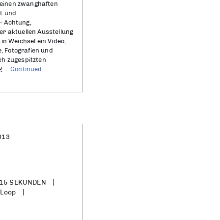
emeinen zwanghaften
t und
– Achtung,
r aktuellen Ausstellung
in Weichsel ein Video,
e, Fotografien und
ch zugespitzten
ng …
Continued
013
= 15 SEKUNDEN
 Loop