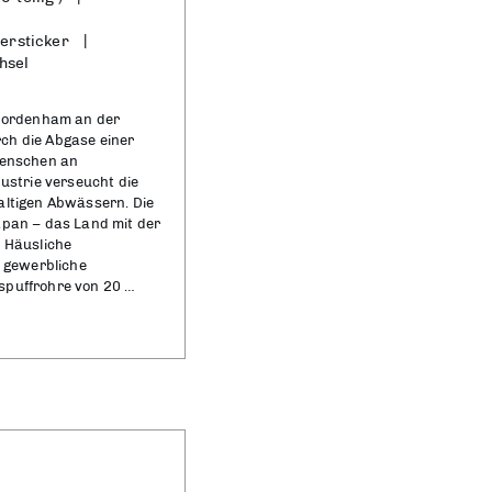
tersticker
hsel
 Nordenham an der
ch die Abgase einer
Menschen an
dustrie verseucht die
altigen Abwässern. Die
apan – das Land mit der
. Häusliche
d gewerbliche
spuffrohre von 20 …