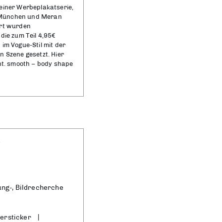
einer Werbeplakatserie,
n, München und Meran
ert wurden
die zum Teil 4,95€
im Vogue-Stil mit der
 Szene gesetzt. Hier
ht. smooth – body shape
3
ng-, Bildrecherche
tersticker