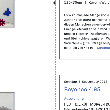
120x70cm
Kerstin Weic
Es wird mal jede Menge Kohl
Junge? Fest steht allerdings,
diesen Menschen einer der wi
Energielieferanten sein wird.
unsere Tochter Rheinbraun au
und Steinkohle engagieren. Wa
Vorurteile – gute Erträge bri
sonst so viel Zeit in …
Continu
Sonntag, 8. September 2013
Beyoncé 4,95
Ausstellung
HEUT` DIE KUH, MORGEN DU
Bildrecherche 1954-2013 | 5