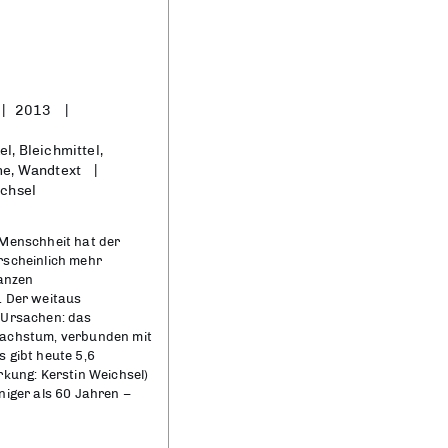
2013
l, Bleichmittel,
me, Wandtext
ichsel
 Menschheit hat der
rscheinlich mehr
ganzen
. Der weitaus
 Ursachen: das
achstum, verbunden mit
 gibt heute 5,6
rkung: Kerstin Weichsel)
niger als 60 Jahren –