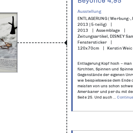
Beyoncé 4,95
Ausstellung
ENTLAGERUNG ( Werbung-, 
2013 | 5-teilig)
2013
Assemblage
Zeitungsartikel, DISNEY Sam
Fenstersticker
120x70cm
Kerstin Weic
Entlagerung Kopf hoch – man 
fürchten, Spinnen und Spinner
Gegenstände der eigenen Unr
wie beispielsweise dem Ende d
meisten von uns schon schwere
Amerikaner und per du mit de
Seite 25. Und auch …
Continu