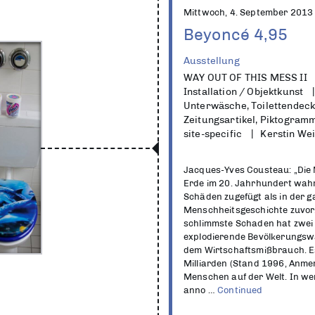
Mittwoch, 4. September 2013
Beyoncé 4,95
Ausstellung
WAY OUT OF THIS MESS II
Installation / Objektkunst
Unterwäsche, Toilettendecke
Zeitungsartikel, Piktogram
site-specific
Kerstin We
Jacques-Yves Cousteau: „Die
Erde im 20. Jahrhundert wah
Schäden zugefügt als in der 
Menschheitsgeschichte zuvor
schlimmste Schaden hat zwei
explodierende Bevölkerungsw
dem Wirtschaftsmißbrauch. Es
Milliarden (Stand 1996, Anme
Menschen auf der Welt. In we
anno …
Continued