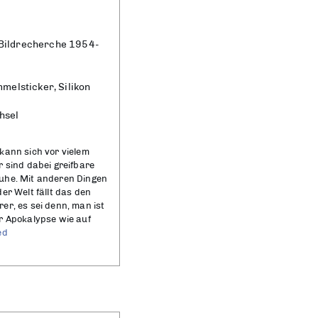
Bildrecherche 1954-
melsticker, Silikon
hsel
kann sich vor vielem
 sind dabei greifbare
uhe. Mit anderen Dingen
er Welt fällt das den
r, es sei denn, man ist
r Apokalypse wie auf
ed